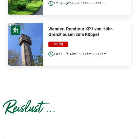
2.2 h
26 km
434 hm
434 hm
Wander- Rundtour KP1 von Höhr-
Grenzhausen zum Köppel
Matig
3.8 h
14 km
311 hm
311 hm
Reislust ...