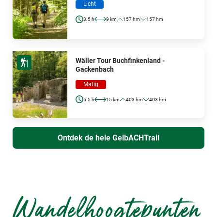
Licht
3.5 h
9 km
157 hm
157 hm
Wäller Tour Buchfinkenland -
Gackenbach
Matig
5.5 h
15 km
403 hm
403 hm
Ontdek de hele GelbACHTrail
Wandelhoogtepunten