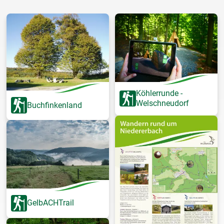
Köhlerrunde -
Welschneudorf
Buchfinkenland
GelbACHTrail