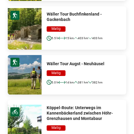
Wäller Tour Buchfinkenland -
Gackenbach
Matig
5.5 h
15 km
403 hm
403 hm
Wäller Tour Augst - Neuhäusel
Matig
5.0 h
14 km
381 hm
382 hm
Köppel-Route: Unterwegs im
Kannenbäckerland zwischen Höhr-
Grenzhausen und Montabaur
Matig