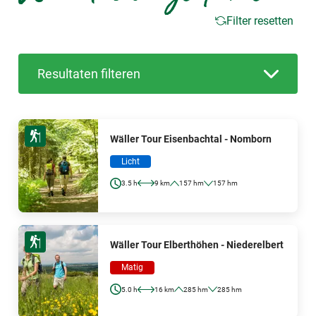
Filter resetten
Resultaten filteren
Wäller Tour Eisenbachtal - Nomborn
Licht
3.5 h
9 km
157 hm
157 hm
Wäller Tour Elberthöhen - Niederelbert
Matig
5.0 h
16 km
285 hm
285 hm