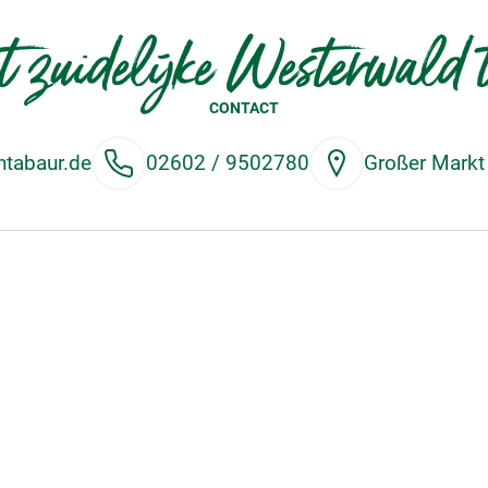
 zuidelijke Westerwald 
CONTACT
tabaur.de
02602 / 9502780
Großer Markt
OPENINGSTIJDEN
Ma t/m vr
Zaterdag
09:00 tot 17:00
09:00 tot 14:00
VOLG HET ZUIDELIJKE WESTERWALD