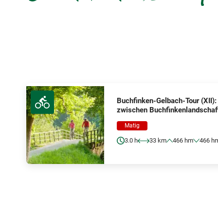
Buchfinken-Gelbach-Tour (XII)
zwischen Buchfinkenlandschaft
Matig
3.0 h
33 km
466 hm
466 h