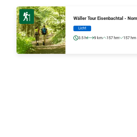
Wäller Tour Eisenbachtal - No
Licht
3.5 h
9 km
157 hm
157 hm
Klaar om het
tourismus@mon