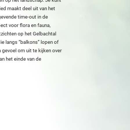
en op het landschap. Je kunt
ied maakt deel uit van het
evende time-out in de
ect voor flora en fauna,
itzichten op het Gelbachtal
ie langs “balkons” lopen of
 gevoel om uit te kijken over
an het einde van de