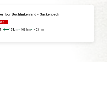
er Tour Buchfinkenland - Gackenbach
tig
5 h
15 km
403 hm
403 hm
te ontdekken?
 12, 56410 Montabaur