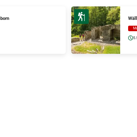
mborn
Wäll
Ma
5.
 zuidelijke Westerwald 
CONTACT
tabaur.de
02602 / 9502780
Großer Markt