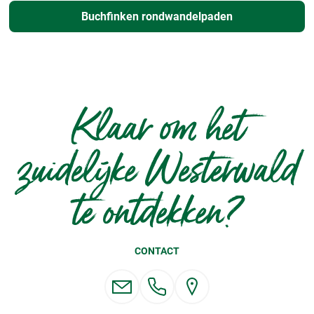
Buchfinken rondwandelpaden
Klaar om het
zuidelijke Westerwald
te ontdekken?
CONTACT