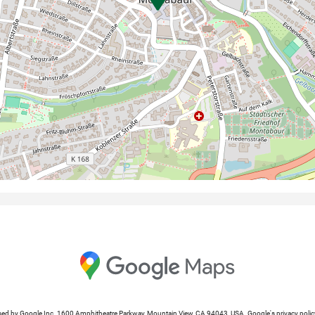
cessed by Google Inc. 1600 Amphitheatre Parkway, Mountain View, CA 94043, USA. Google's privacy po