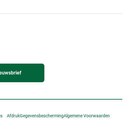
euwsbrief
es
Afdruk
Gegevensbescherming
Algemene Voorwaarden