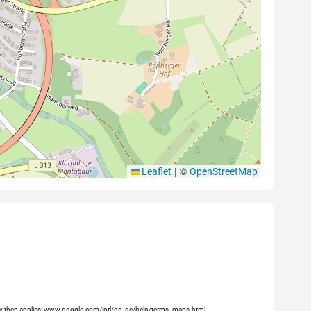
|
©
Leaflet
OpenStreetMap
licy then applies: www.google.com/intl/de_de/help/terms_maps.html