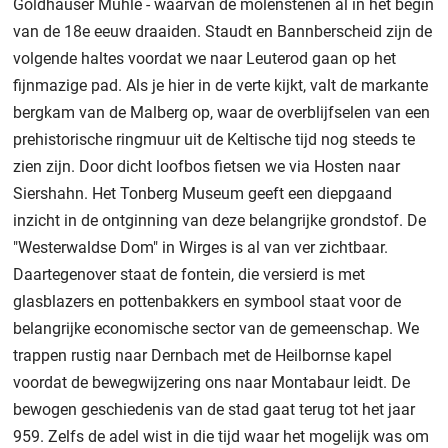
Goldhäuser Mühle - waarvan de molenstenen al in het begin
van de 18e eeuw draaiden. Staudt en Bannberscheid zijn de
volgende haltes voordat we naar Leuterod gaan op het
fijnmazige pad. Als je hier in de verte kijkt, valt de markante
bergkam van de Malberg op, waar de overblijfselen van een
prehistorische ringmuur uit de Keltische tijd nog steeds te
zien zijn. Door dicht loofbos fietsen we via Hosten naar
Siershahn. Het Tonberg Museum geeft een diepgaand
inzicht in de ontginning van deze belangrijke grondstof. De
"Westerwaldse Dom" in Wirges is al van ver zichtbaar.
Daartegenover staat de fontein, die versierd is met
glasblazers en pottenbakkers en symbool staat voor de
belangrijke economische sector van de gemeenschap. We
trappen rustig naar Dernbach met de Heilbornse kapel
voordat de bewegwijzering ons naar Montabaur leidt. De
bewogen geschiedenis van de stad gaat terug tot het jaar
959. Zelfs de adel wist in die tijd waar het mogelijk was om