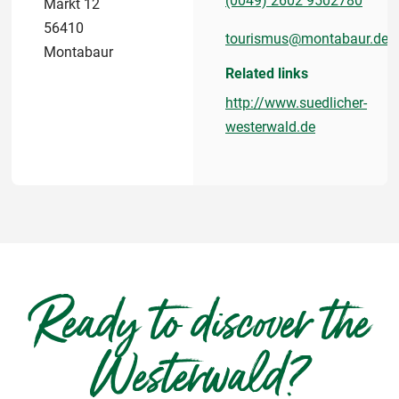
(0049) 2602 9502780
Markt 12
56410
tourismus@montabaur.de
Montabaur
Related links
http://www.suedlicher-
westerwald.de
Ready to discover the
Westerwald?