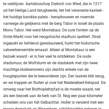
te verblijven. Aartsbisschop Dietrich von Wied, die in 1217
uit het Heilige Land terugkeerde, liet het verwoeste kasteel -
het huidige barokke paleis - heropbouwen en noemde
vanwege de gelijkenis met de berg Tabor in Israël de plaats
Mons Tabor. Het werd Montabaur. De zure fontein op de
Grote Markt voor het neogotische stadhuis spettert. Strak
ingepakt en liefdevol gerestaureerd, hurkt het historische
vakwerkensemble ernaast. Alleen al Montabaur is een
bezoek waard - er is hier veel te ontdekken. De oude
stadsmuur, de Wolfsturm en de stadskerk met zijn twee
machtige klokkentorens zijn slechts enkele van de
hoogtepunten die te bewonderen zijn. Een laatste blik terug,
en we trappen en fluiten al over het Niederelbert-fietspad. De
omweg naar het Biothoplehrpfad is de moeite waard, net
als een bezoek aan de kerk van St. Nog een paar kilometer
scheiden ons van het Gelbachtal. Holler is versierd met een
mooie dorpskerk en Wirzenborn, schilderachtig gelegen in