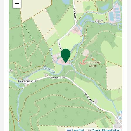
−
|
©
Leaflet
OpenStreetMap