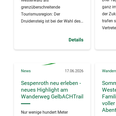
Westerwald als
ganz i
grenzüberschreitende
der Zuk
Tourismusregion: Der
trafen 
Druidensteig ist bei der Wahl des
Vertrete
Wandermagazins zu
Germany
„Deutschlands schönster
Details
Zukunf
Wanderweg 2026“ auf den 1.
Platz gewählt worden.
News
17.06.2026
Wander
Sespenroth neu erleben -
Somme
neues Highlight am
Weste
Wanderweg GelbACHTrail
Fami
volle
Aben
Nur wenige hundert Meter