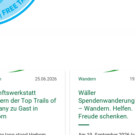
n
25.06.2026
Wandern
19
ftswerkstatt
Wäller
rn der Top Trails of
Spendenwanderung
ny zu Gast in
– Wandern. Helfen.
orn
Freude schenken.
ge lang stand Herborn
Am 19. September 2026 la