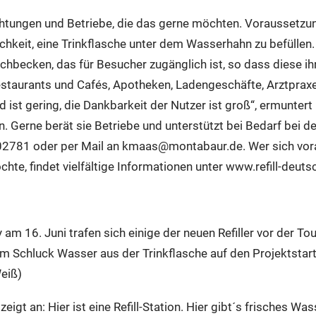
htungen und Betriebe, die das gerne möchten. Voraussetzun
chkeit, eine Trinkflasche unter dem Wasserhahn zu befüllen
hbecken, das für Besucher zugänglich ist, so dass diese ihr
staurants und Cafés, Apotheken, Ladengeschäfte, Arztpraxe
ist gering, die Dankbarkeit der Nutzer ist groß“, ermuntert 
n. Gerne berät sie Betriebe und unterstützt bei Bedarf bei 
9502781 oder per Mail an kmaas@montabaur.de. Wer sich vor
chte, findet vielfältige Informationen unter www.refill-deut
 am 16. Juni trafen sich einige der neuen Refiller vor der To
 Schluck Wasser aus der Trinkflasche auf den Projektstart
Weiß)
zeigt an: Hier ist eine Refill-Station. Hier gibt´s frisches Was