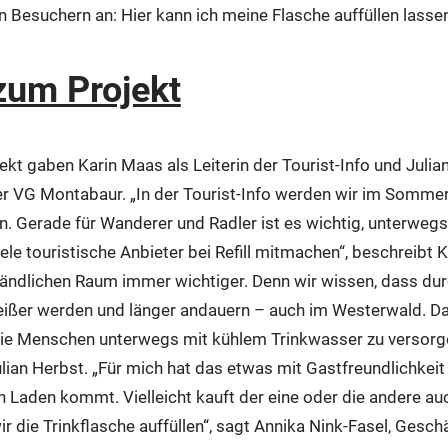
n Besuchern an: Hier kann ich meine Flasche auffüllen lasse
zum Projekt
ekt gaben Karin Maas als Leiterin der Tourist-Info und Julia
VG Montabaur. „In der Tourist-Info werden wir im Sommer 
. Gerade für Wanderer und Radler ist es wichtig, unterwegs
iele touristische Anbieter bei Refill mitmachen“, beschreibt 
ländlichen Raum immer wichtiger. Denn wir wissen, dass du
ißer werden und länger andauern – auch im Westerwald. Da i
ie Menschen unterwegs mit kühlem Trinkwasser zu versorge
n Herbst. „Für mich hat das etwas mit Gastfreundlichkeit z
en Laden kommt. Vielleicht kauft der eine oder die andere a
ir die Trinkflasche auffüllen“, sagt Annika Nink-Fasel, Gesc