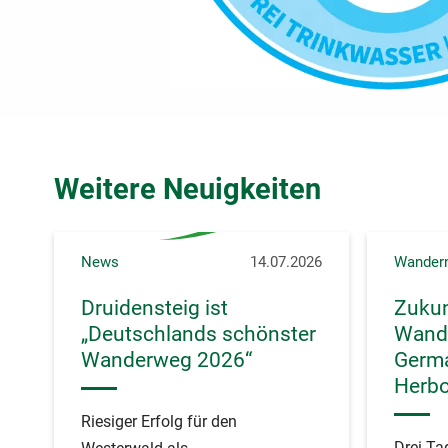
Weitere Neuigkeiten
News
14.07.2026
Wander
Druidensteig ist
Zukun
„Deutschlands schönster
Wande
Wanderweg 2026“
Germa
Herb
Riesiger Erfolg für den
Drei Ta