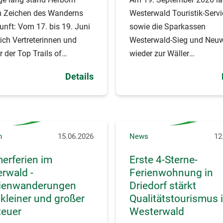
m Zeichen des Wanderns
Westerwald Touristik-Servi
unft: Vom 17. bis 19. Juni
sowie die Sparkassen
sich Vertreterinnen und
Westerwald-Sieg und Neu
r der Top Trails of
wieder zur Wäller
 zur IV.
Spendenwanderung ein.
Details
tswerkstatt Wandern.
n
15.06.2026
News
12
rferien im
Erste 4-Sterne-
rwald -
Ferienwohnung in
lienwanderungen
Driedorf stärkt
r kleiner und großer
Qualitätstourismus 
teuer
Westerwald