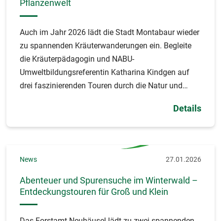
Pflanzenwelt
Auch im Jahr 2026 lädt die Stadt Montabaur wieder
zu spannenden Kräuterwanderungen ein. Begleite
die Kräuterpädagogin und NABU-
Umweltbildungsreferentin Katharina Kindgen auf
drei faszinierenden Touren durch die Natur und
entdecke von Frühblühern bis hin zu mystischen
Details
Hexenpflanzen die verborgenen Schätze unserer
Region.
News
27.01.2026
Abenteuer und Spurensuche im Winterwald –
Entdeckungstouren für Groß und Klein
Das Forstamt Neuhäusel lädt zu zwei spannenden