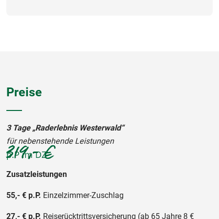
Preise
3 Tage „Raderlebnis Westerwald“
319,- €
für nebenstehende Leistungen
p.P im DZ
Zusatzleistungen
55,- € p.P.
Einzelzimmer-Zuschlag
27,- € p.P.
Reiserücktrittsversicherung (ab 65 Jahre 8 €