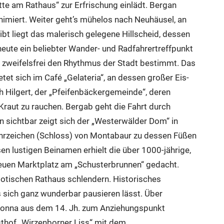
te am Rathaus“ zur Erfrischung einlädt. Bergan
nimiert. Weiter geht’s mühelos nach Neuhäusel, an
t liegt das malerisch gelegene Hillscheid, dessen
eute ein beliebter Wander- und Radfahrertreffpunkt
e zweifelsfrei den Rhythmus der Stadt bestimmt. Das
et sich im Café „Gelateria“, an dessen großer Eis-
 Hilgert, der „Pfeifenbäckergemeinde“, deren
 Kraut zu rauchen. Bergab geht die Fahrt durch
 sichtbar zeigt sich der „Westerwälder Dom“ in
hrzeichen (Schloss) von Montabaur zu dessen Füßen
en lustigen Beinamen erhielt die über 1000-jährige,
Neuen Marktplatz am „Schusterbrunnen“ gedacht.
gotischen Rathaus schlendern. Historisches
s sich ganz wunderbar pausieren lässt. Über
adonna aus dem 14. Jh. zum Anziehungspunkt
sthof „Wirzenborner Liss“ mit dem