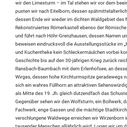
wir den Limesturm – im Tal stehen wir vor dem beei
pusten wir nach Eitelborn, dessen spätmittelalterl
dessen Ende wir wieder im dichten Waldgebiet des N
Rekonstruiertes Römerkastell ebenso der Römische W
und führt nach Höhr-Grenzhausen, dessen Namen untr
beweisen eindrucksvoll die Ausstellungsstücke im „K
und Kuchentheke kein Schleckermäulchen vorbei komm
Geschichte bis auf den 30-jährigen Krieg zurück reic
Ransbach-Baumbach mit dem Erlenhofsee, an dessen U
Wirges, dessen hohe Kirchturmspitze geradewegs na
sich ein wahres Füllhorn an attraktiven Sehenswürdig
als Mitte des 19. Jh. gleich dutzendfach das Schu
Gegenüber sehen wir den Wolfsturm, ein Bollwerk, d
Fachwerk, enge Gassen und die mächtige Stadtkirche 
verschlungene Waldwege erreichen wir Wirzenborn i
tausender Menschen alljährlich wird. Lugen wir um 