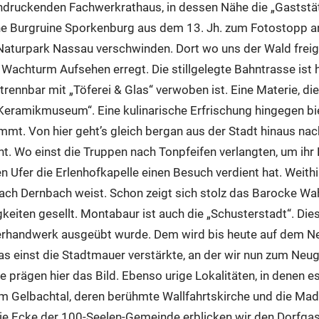
ndruckenden Fachwerkrathaus, in dessen Nähe die „Gaststät
iche Burgruine Sporkenburg aus dem 13. Jh. zum Fotostopp a
aturpark Nassau verschwinden. Dort wo uns der Wald freigib
achturm Aufsehen erregt. Die stillgelegte Bahntrasse ist h
ennbar mit „Töferei & Glas“ verwoben ist. Eine Materie, di
eramikmuseum“. Eine kulinarische Erfrischung hingegen biet
t. Von hier geht’s gleich bergan aus der Stadt hinaus nach
ht. Wo einst die Truppen nach Tonpfeifen verlangten, um ihr
fer die Erlenhofkapelle einen Besuch verdient hat. Weithin
ch Dernbach weist. Schon zeigt sich stolz das Barocke Wa
keiten gesellt. Montabaur ist auch die „Schusterstadt“. Dies
sterhandwerk ausgeübt wurde. Dem wird bis heute auf dem 
as einst die Stadtmauer verstärkte, an der wir nun zum Neu
prägen hier das Bild. Ebenso urige Lokalitäten, in denen e
m Gelbachtal, deren berühmte Wallfahrtskirche und die M
die Ecke der 100-Seelen-Gemeinde erblicken wir den Dorfga