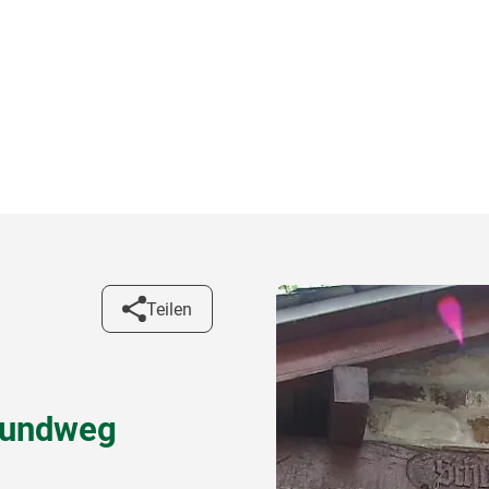
Teilen
drundweg