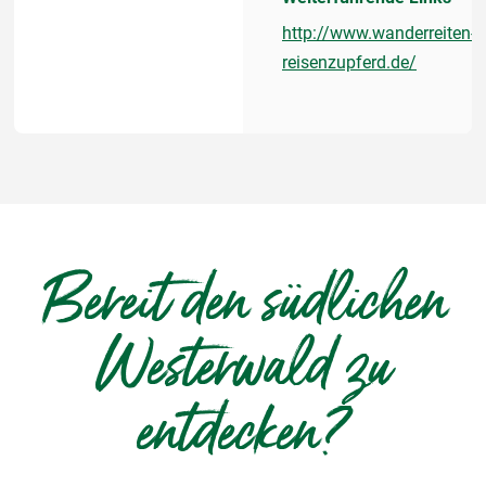
http://www.wanderreiten-
reisenzupferd.de/
Bereit den südlichen
Westerwald zu
entdecken?