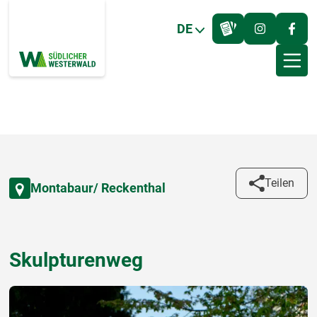
DE
Teilen
Montabaur/ Reckenthal
Skulpturenweg