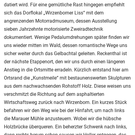
datiert wird. Für eine gemütliche Rast hingegen empfiehlt
sich das Dorflokal „Wirzenborner Liss“ mit dem
angrenzenden Motorradmuseum, dessen Ausstellung
sieben Jahrzehnte motorisierte Zweiradtechnik
dokumentiert. Wenige Pedalumdrehungen später finden wir
uns wieder mitten im Wald, dessen romantische Wege uns
sicher weiter durch das Gelbachtal geleiten. Reckenthal ist
der nächste Etappenort, den wir uns durch einen längeren
Anstieg in die Ortsmitte erradeln. Kürzlich entstand hier am
Ortsrand die „Kunstmeile“ mit bestaunenswerten Skulpturen
aus dem nachwachsenden Rohstoff Holz. Diese weisen uns
verschmitzt die Richtung auf dem asphaltierten
Wirtschaftsweg zurück nach Wirzenborn. Ein kurzes Stück
befahren wir den Weg wie bei der Hinfahrt, um nach links
die Marauer Mühle anzusteuern. Wobei wir die hübsche
Holzbrücke überqueren. Ein beherzter Schwenk nach links,
dann rechts herum schon sausen wir Holler entgegen, das